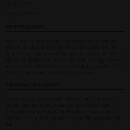
October 2018
September 2018
MENGENAI KAMI
Artikel di dalam blog ini hanyalah perkongsian dari pelbagai
website dan blog yang bertujuan untuk berkongsi maklumat
dengan masyarakat umum. Sekiranya perkongsian artikel yang
dipaparkan disalah-ertikan, kami tidak akan bertanggungjawab.
JIKA ANDA SUKAKAN SALAH SATU ARTIKEL, JANGAN LUPA
SHARE! Terima Kasih – Admin DahTauKer.com
PENAFIAN / DISCLAIMER
Sekiranya ada penulisan artikel dalam web ini yang diolah
semula, kami akan menyatakan sumber. Jika anda ingin
mengulang siar artikel
Dah Tau Ker
di laman web anda, sila
letakkan kredit sumber kepada artikel asal dan juga
Dah Tau
Ker