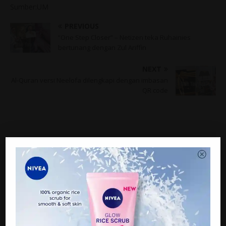
Sumber:UM
PREVIOUS
“One Step Closer” – Netizen teka Ruhainies
bertunang dengan Zul Ariffin
NEXT
Al-Quran versi Neelofa dilengkapi dengan imbasan
QR code