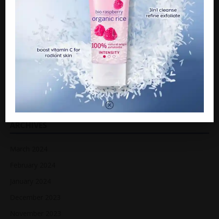
ARTIKEL TERKINI
15 tahun menyepi, Raja Farah belum ‘pencen’ berlakon
Jaga bapa sakit, wanita maut ketika tidur di dalam kereta
“Bayar RM600K atau diisytihar muflis”
ARCHIVES
March 2024
February 2024
January 2024
December 2023
November 2023