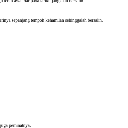
 lebih awal daripada tarikh jangkaan bersalin.
terinya sepanjang tempoh kehamilan sehinggalah bersalin.
 juga peminatnya.