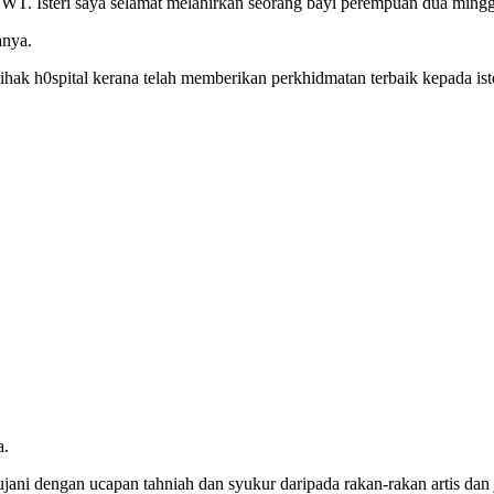
SWT. Isteri saya selamat melahirkan seorang bayi perempuan dua minggu
anya.
ihak h0spital kerana telah memberikan perkhidmatan terbaik kepada is
a.
ani dengan ucapan tahniah dan syukur daripada rakan-rakan artis dan