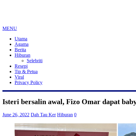
MENU
Utama
Agama
Berita
Hiburan
Selebriti
Resepi
Tip & Petua
Viral
Privacy Policy
Isteri bersalin awal, Fizo Omar dapat baby
June 26, 2022
Dah Tau Ker
Hiburan
0