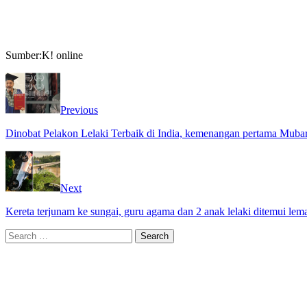
Sumber:K! online
Previous
Dinobat Pelakon Lelaki Terbaik di India, kemenangan pertama Muba
Next
Kereta terjunam ke sungai, guru agama dan 2 anak lelaki ditemui lem
Search
for: