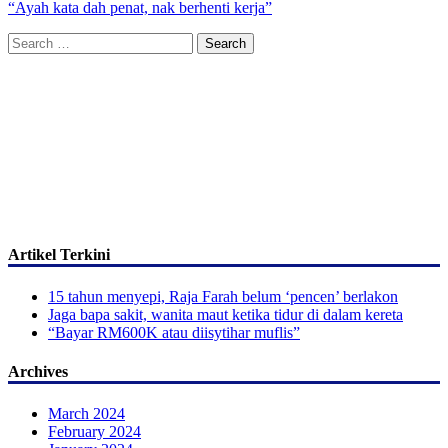
“Ayah kata dah penat, nak berhenti kerja”
Search
for:
Artikel Terkini
15 tahun menyepi, Raja Farah belum ‘pencen’ berlakon
Jaga bapa sakit, wanita maut ketika tidur di dalam kereta
“Bayar RM600K atau diisytihar muflis”
Archives
March 2024
February 2024