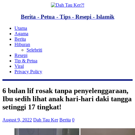
Berita - Petua - Tips - Resepi - Islamik
Utama
Agama
Berita
Hiburan
Selebriti
Resepi
Tip & Petua
Viral
Privacy Policy
6 bulan lif rosak tanpa penyelenggaraan,
Ibu sedih lihat anak hari-hari daki tangga
setinggi 17 tingkat!
August 9, 2022
Dah Tau Ker
Berita
0