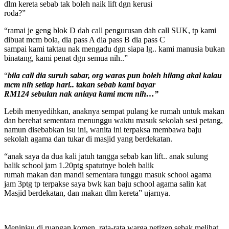
dlm kereta sebab tak boleh naik lift dgn kerusi
roda?”
“ramai je geng blok D dah call pengurusan dah call SUK, tp kami
dibuat mcm bola, dia pass A dia pass B dia pass C
sampai kami taktau nak mengadu dgn siapa lg.. kami manusia bukan
binatang, kami penat dgn semua nih..”
“
bila call dia suruh sabar, org waras pun boleh hilang akal kalau
mcm nih setiap hari.. takan sebab kami bayar
RM124 sebulan nak aniaya kami mcm nih…”
Lebih menyedihkan, anaknya sempat pulang ke rumah untuk makan
dan berehat sementara menunggu waktu masuk sekolah sesi petang,
namun disebabkan isu ini, wanita ini terpaksa membawa baju
sekolah agama dan tukar di masjid yang berdekatan.
“anak saya da dua kali jatuh tangga sebab kan lift.. anak sulung
balik school jam 1.20ptg spatutnye boleh balik
rumah makan dan mandi sementara tunggu masuk school agama
jam 3ptg tp terpakse saya bwk kan baju school agama salin kat
Masjid berdekatan, dan makan dlm kereta” ujarnya.
Meninjau di ruangan komen, rata-rata warga netizen sebak melihat