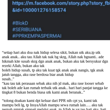
“setiap hari aku doa nak hidup selesa sikit, bukan utk aku,tp utk
anak anak.. aku tau Allah tak nak bg skrg, Allah nak bgnanti.. ade
hikmah kite susah skrg dgn anak anak, bukan aku tak bersyukur dgn
rezeki Allah, bukan aku tak
boleh hidup susah, tp aku tak kuat tgk anak anak nangis, tgk anak
jatuh tangga, aku rase berdosa biar anak hidup
susah..”
“kau tau tak perasaan sebak aku nih jd mak, aku rase looser sebab
tak boleh ade kan rumah terbaik utk anak.. hari hari panjat tangga ke
tingkat 8 bukan benda biasa utk kami anak beranak..”
“tolong doakan kami dpt keluar dari PPR nih cpt ya, kami tak
mampu beli lg, tp InsyaAllah mampu sewa rumah lain…. aku tak
pernah mintak simpati melalui anak, tp Allah je yg tau hati aku, hati