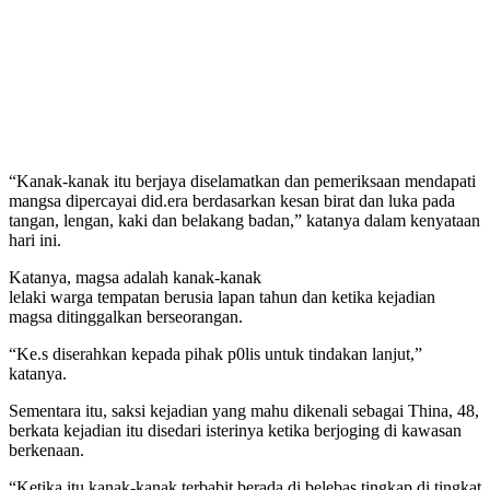
“Kanak-kanak itu berjaya diselamatkan dan pemeriksaan mendapati
mangsa dipercayai did.era berdasarkan kesan birat dan luka pada
tangan, lengan, kaki dan belakang badan,” katanya dalam kenyataan
hari ini.
Katanya, magsa adalah kanak-kanak
lelaki warga tempatan berusia lapan tahun dan ketika kejadian
magsa ditinggalkan berseorangan.
“Ke.s diserahkan kepada pihak p0lis untuk tindakan lanjut,”
katanya.
Sementara itu, saksi kejadian yang mahu dikenali sebagai Thina, 48,
berkata kejadian itu disedari isterinya ketika berjoging di kawasan
berkenaan.
“Ketika itu kanak-kanak terbabit berada di belebas tingkap di tingkat