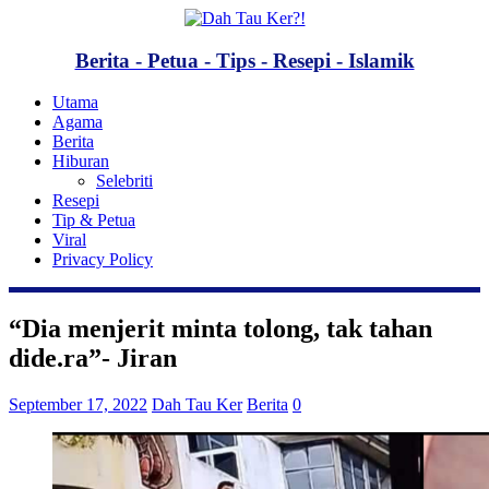
Berita - Petua - Tips - Resepi - Islamik
Utama
Agama
Berita
Hiburan
Selebriti
Resepi
Tip & Petua
Viral
Privacy Policy
“Dia menjerit minta tolong, tak tahan
dide.ra”- Jiran
September 17, 2022
Dah Tau Ker
Berita
0