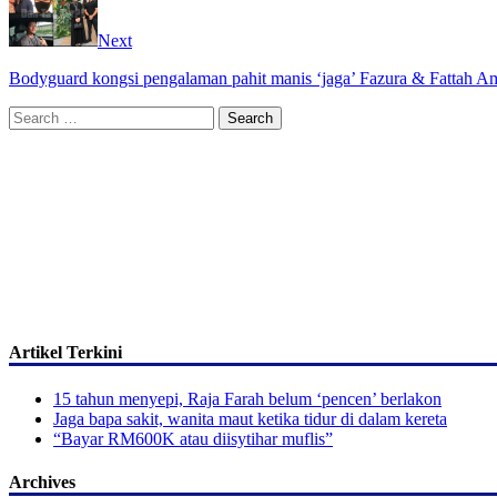
Next
Bodyguard kongsi pengalaman pahit manis ‘jaga’ Fazura & Fattah A
Search
for:
Artikel Terkini
15 tahun menyepi, Raja Farah belum ‘pencen’ berlakon
Jaga bapa sakit, wanita maut ketika tidur di dalam kereta
“Bayar RM600K atau diisytihar muflis”
Archives