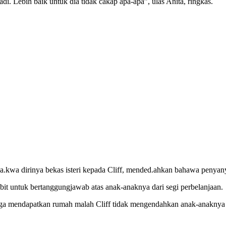
adi. Lebih baik untuk dia tidak cakap apa-apa”, ulas Anita, ringkas.
da.kwa dirinya bekas isteri kepada Cliff, mended.ahkan bahawa penya
bit untuk bertanggungjawab atas anak-anaknya dari segi perbelanjaan.
ga mendapatkan rumah malah Cliff tidak mengendahkan anak-anaknya k