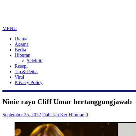
MENU
Utama
Agama
Berita
Hiburan
Selebriti
Resepi
Tip & Petua
Viral
Privacy Policy
Ninie rayu Cliff Umar bertanggungjawab
September 25, 2022
Dah Tau Ker
Hiburan
0