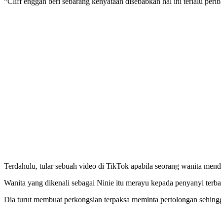
“Cliff enggan beri sebarang kenyataan disebabkan hal ini terlalu perib
Terdahulu, tular sebuah video di TikTok apabila seorang wanita men
Wanita yang dikenali sebagai Ninie itu merayu kepada penyanyi terba
Dia turut membuat perkongsian terpaksa meminta pertolongan sehing