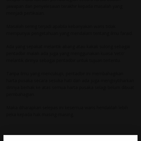
jawapan dan penyelesaian terakhir kepada masalah yang
menjadi pertikaian.
Masalah sering terjadi apabila kebanyakan waris tidak
mempunyai pengetahuan yang mendalam tentang ilmu faraid.
Ada yang sepakat melantik abang atau kakak sulong sebagai
pentadbir malah ada juga yang menggunakan kuasa ‘veto’
melantik dirinya sebagai pentadbir untuk tujuan tertentu.
Tanpa ilmu yang mencukupi, pentadbir ini membahagikan
harta pusaka secara sesuka hati dan ada juga mengisytiharkan
dirinya berhak ke atas semua harta pusaka selagi belum dibuat
pembahagian.
Maka diharapkan selepas ini kesemua waris hendaklah lebih
peka kepada hak masing-masing.