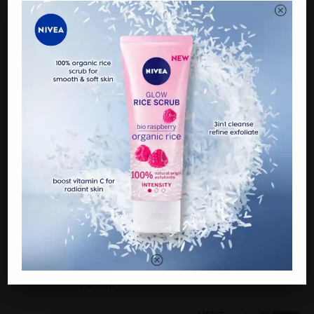
Sekiranya gagal mencapai kata sepakat, rujuklah kepada
autoriti yang bertauliah
supaya tiada perkara berbangkit di kemudian hari.
PREVIOUS
Wanita menyesal minta maskahwin hampir RM450
ribu, dah 8 tahun suami masih bayar hutang
kahwin!