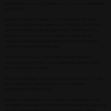
perdamaian (secara yang sebaik-baiknya), kerana perdamaian
itu lebih baik.”
Sebelum melakukan takharruj iaitu melepaskan hak faraid
secara sebahagian atau sepenuhnya, beberapa syarat mesti
dipenuhi antaranya perlulah dipersetujui oleh semua waris
yang lain dan waris-waris ini hendaklah terlebih dahulu
mengetahui berapa bahagian faraid mereka yang sebenar
sebelum melepaskan hak mereka.
Namun sekiranya waris-waris tidak sepakat dan tiada
persetujuan yang dicapai, maka kaedah asal pembahagian
secara faraid akan terpakai.
Dalam pembahagian harta pusaka tiada istilah majoriti. Tidak
ada sesiapa yang boleh dipaksa untuk melepaskan
bahagiannya di dalam faraid.
Kaedah pembahagian secara muafakat adalah yang terbaik
jika dapat dilaksanakan tetapi sekiranya tiada persetujuan yang
dicapai maka kaedah pembahagian secara faraid adalah