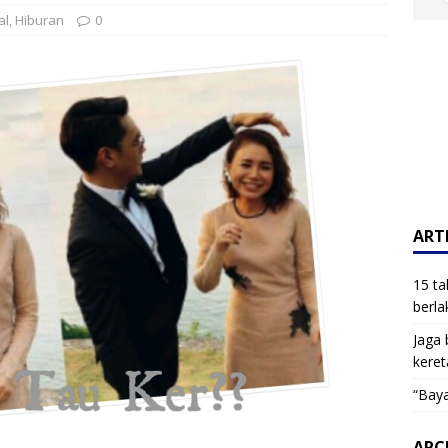
al
,
Hiburan
0
ARTI
15 ta
berla
Jaga 
keret
“Baya
ARC