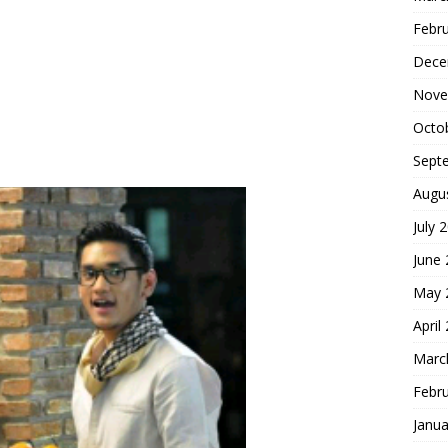
Febr
Dece
Nove
Octo
Sept
Augu
July 
June
May 
April
Marc
Febr
Janua