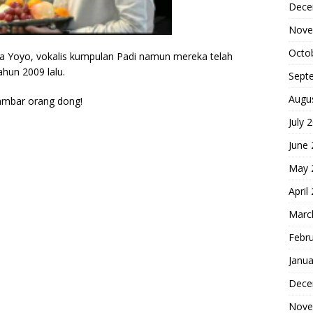
Dece
Nove
Octo
a Yoyo, vokalis kumpulan Padi namun mereka telah
hun 2009 lalu.
Sept
Augu
sambar orang dong!
July 
June
May 
April
Marc
Febr
Janua
Dece
Nove