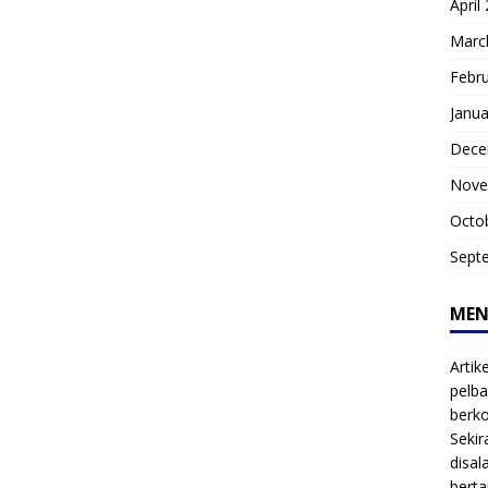
April
Marc
Febr
Janua
Dece
Nove
Octo
Sept
MEN
Artik
pelba
berk
Sekir
disal
bert