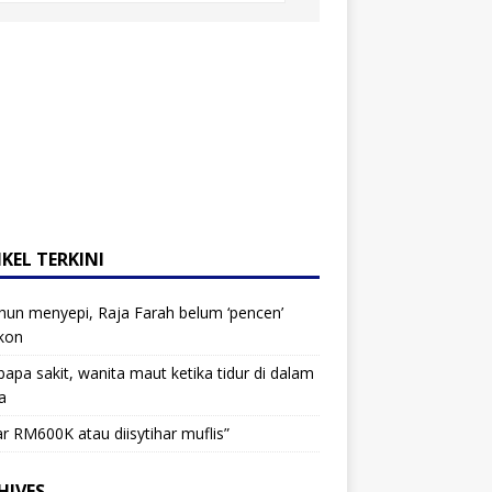
KEL TERKINI
hun menyepi, Raja Farah belum ‘pencen’
kon
bapa sakit, wanita maut ketika tidur di dalam
a
r RM600K atau diisytihar muflis”
HIVES