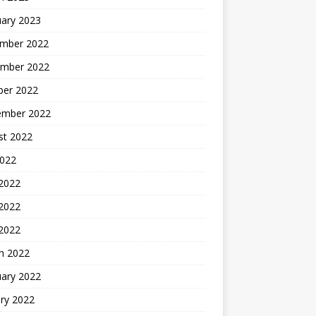
uary 2023
mber 2022
mber 2022
ber 2022
ember 2022
st 2022
2022
 2022
2022
 2022
h 2022
uary 2022
ry 2022