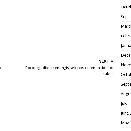
Octo
Sept
Marc
Febr
Janua
Dece
NEXT
Nove
a
Pocong jadian menangis selepas didenda tidur di
kubur
Octo
Sept
Augu
July 
June
May 