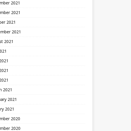
mber 2021
mber 2021
ber 2021
ember 2021
st 2021
2021
 2021
2021
 2021
h 2021
uary 2021
ry 2021
mber 2020
mber 2020