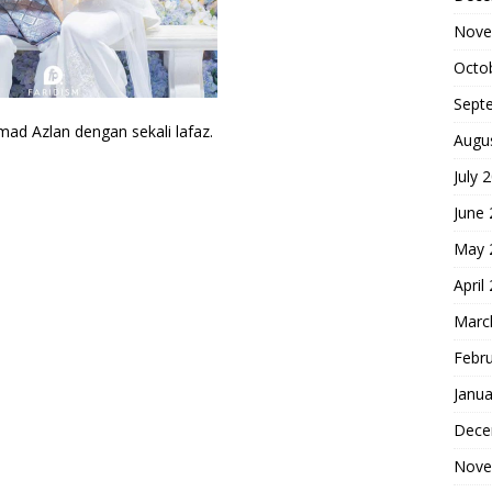
Nove
Octo
Sept
mad Azlan dengan sekali lafaz.
Augu
July 
June
May 
April
Marc
Febr
Janua
Dece
Nove