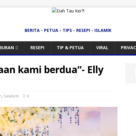
BERITA - PETUA - TIPS - RESEPI - ISLAMIK
IBURAN
RESEPI
TIP & PETUA
VIRAL
PRIVAC
an kami berdua”- Elly
n
,
Selebriti
0