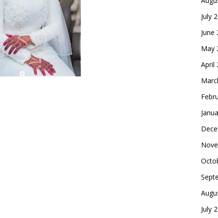
Augu
July 
June
May 
April
Marc
Febr
Janua
Dece
Nove
Octo
Sept
Augu
July 