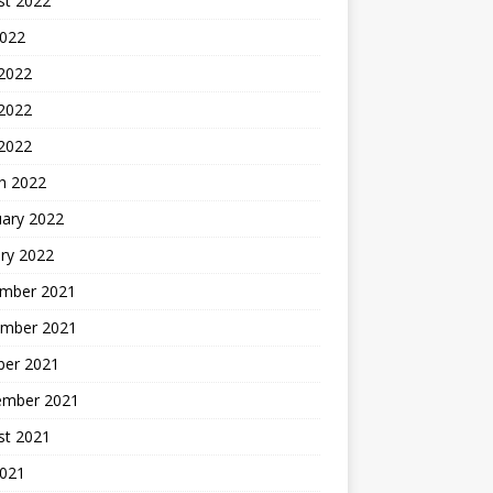
st 2022
2022
 2022
2022
 2022
h 2022
uary 2022
ry 2022
mber 2021
mber 2021
ber 2021
ember 2021
st 2021
2021