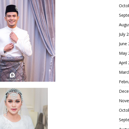
Octo
Sept
Augu
July 
June
May 
April
Marc
Febr
Dece
Nove
Octo
Sept