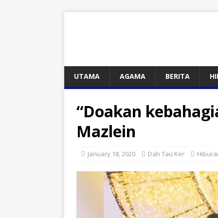
UTAMA
AGAMA
BERITA
H
“Doakan kebahagia
Mazlein
January 18, 2020
Dah Tau Ker
Hibura