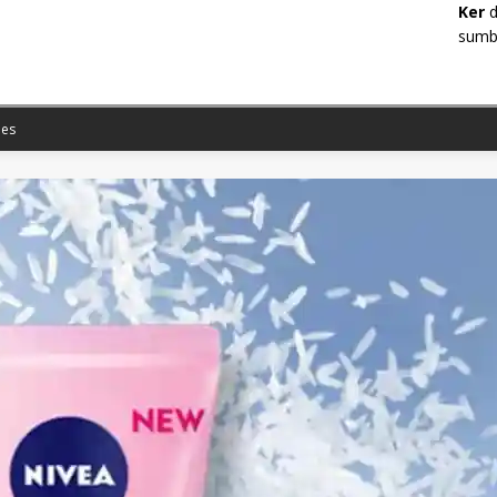
Ker
d
sumbe
es