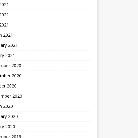
 2021
2021
 2021
h 2021
uary 2021
ry 2021
mber 2020
mber 2020
ber 2020
ember 2020
h 2020
uary 2020
ry 2020
mber 2019