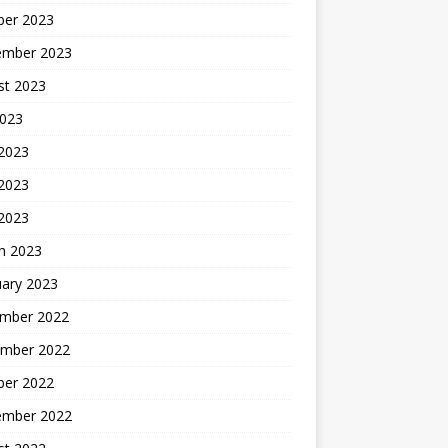
ber 2023
ember 2023
st 2023
2023
 2023
2023
 2023
h 2023
uary 2023
mber 2022
mber 2022
ber 2022
ember 2022