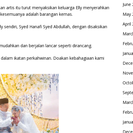
June
kan artis itu turut menyaksikan keluarga Elly menyerahkan
May 
an kesemuanya adalah barangan kemas.
April
y sendiri, Syed Hanafi Syed Abdullah, dengan disaksikan
Marc
Febr
mudahkan dan berjalan lancar seperti dirancang.
Janua
u dalam ikatan perkahwinan. Doakan kebahagiaan kami
Dece
Nove
Octo
Sept
Marc
Febr
Janua
Dece