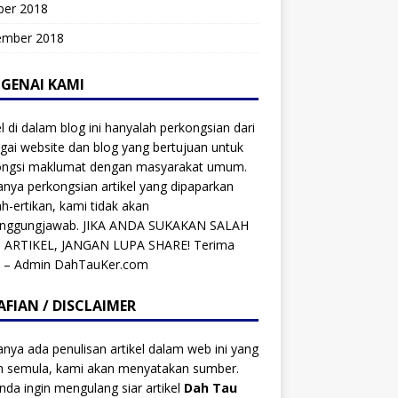
ber 2018
ember 2018
GENAI KAMI
el di dalam blog ini hanyalah perkongsian dari
gai website dan blog yang bertujuan untuk
ongsi maklumat dengan masyarakat umum.
anya perkongsian artikel yang dipaparkan
ah-ertikan, kami tidak akan
anggungjawab. JIKA ANDA SUKAKAN SALAH
 ARTIKEL, JANGAN LUPA SHARE! Terima
h – Admin DahTauKer.com
AFIAN / DISCLAIMER
anya ada penulisan artikel dalam web ini yang
ah semula, kami akan menyatakan sumber.
anda ingin mengulang siar artikel
Dah Tau