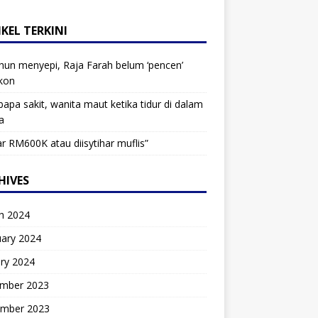
KEL TERKINI
hun menyepi, Raja Farah belum ‘pencen’
kon
bapa sakit, wanita maut ketika tidur di dalam
a
r RM600K atau diisytihar muflis”
HIVES
h 2024
uary 2024
ry 2024
mber 2023
mber 2023