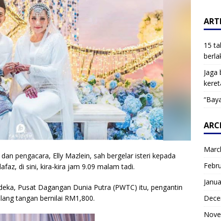
ARTI
15 ta
berla
Jaga 
keret
“Baya
ARC
Marc
dan pengacara, Elly Mazlein, sah bergelar isteri kepada
Febr
az, di sini, kira-kira jam 9.09 malam tadi.
Janua
deka, Pusat Dagangan Dunia Putra (PWTC) itu, pengantin
Dece
ang tangan bernilai RM1,800.
Nove