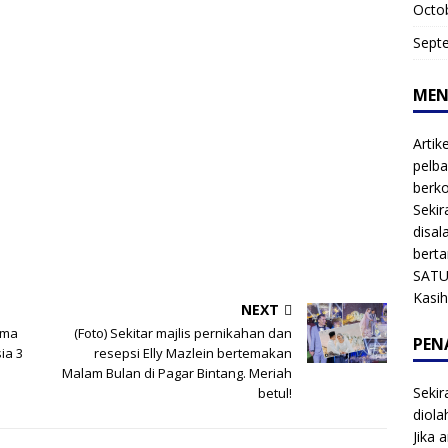
Octo
Sept
MEN
Artik
pelba
berk
Sekir
disal
bert
SATU
Kasi
NEXT
ima
(Foto) Sekitar majlis pernikahan dan
PEN
ia 3
resepsi Elly Mazlein bertemakan
Malam Bulan di Pagar Bintang. Meriah
Sekir
betul!
diol
Jika 