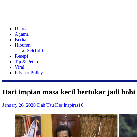
Utama
Agama
Berita
Hiburan
Selebriti
Resepi
Tip & Petua
Viral
Privacy Policy
Dari impian masa kecil bertukar jadi hob
January 26, 2020
Dah Tau Ker
Inspirasi
0