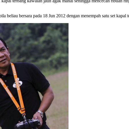
i kapal terbang kawalan jauh agak mahal sehingga mencecah ribuan ring
bila beliau bersara pada 18 Jun 2012 dengan menempah satu set kapal