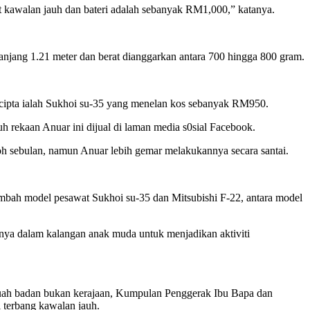
 kawalan jauh dan bateri adalah sebanyak RM1,000,” katanya.
panjang 1.21 meter dan berat dianggarkan antara 700 hingga 800 gram.
cipta ialah Sukhoi su-35 yang menelan kos sebanyak RM950.
uh rekaan Anuar ini dijual di laman media s0sial Facebook.
oh sebulan, namun Anuar lebih gemar melakukannya secara santai.
ambah model pesawat Sukhoi su-35 dan Mitsubishi F-22, antara model
snya dalam kalangan anak muda untuk menjadikan aktiviti
buah badan bukan kerajaan, Kumpulan Penggerak Ibu Bapa dan
 terbang kawalan jauh.