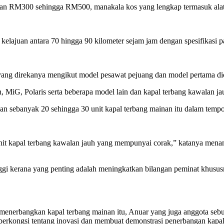
aran RM300 sehingga RM500, manakala kos yang lengkap termasuk alat
 kelajuan antara 70 hingga 90 kilometer sejam jam dengan spesifikasi 
yang direkanya mengikut model pesawat pejuang dan model pertama di
n, MiG, Polaris serta beberapa model lain dan kapal terbang kawalan ja
kan sebanyak 20 sehingga 30 unit kapal terbang mainan itu dalam temp
a unit kapal terbang kawalan jauh yang mempunyai corak,” katanya men
tinggi kerana yang penting adalah meningkatkan bilangan peminat khusu
menerbangkan kapal terbang mainan itu, Anuar yang juga anggota se
berkongsi tentang inovasi dan membuat demonstrasi penerbangan kapal