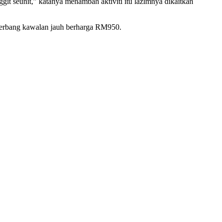
git seunit,” katanya menambah aktiviti itu lazimnya dikaitkan
 terbang kawalan jauh berharga RM950.