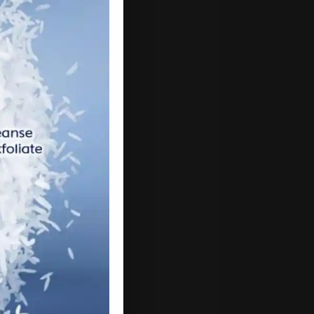
mber 2021
mber 2021
ber 2021
ember 2021
st 2021
2021
 2021
2021
 2021
h 2021
uary 2021
ry 2021
mber 2020
mber 2020