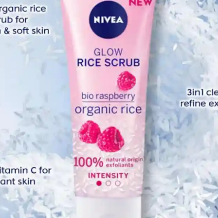
Dece
esra Ziana buat Azwan), mereka tak kenal. Walaupun orang
Nove
 dia, kami sahabat.
Octo
laku call tanya Diknon sihat? Deknon buat apa? Itulah
Sept
Augu
n yang berbeza. Kena faham,” luah Ziana sebak.
July 
June
May 
April
Marc
Febr
Janua
Dece
Nove