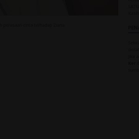
SATU
Kasi
 perasaan cinta terhadap Ziana.
PEN
Sekir
diol
Jika 
Ker
d
sumbe