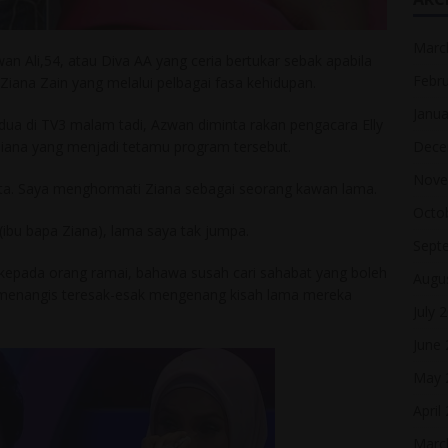
Marc
n Ali,54, atau Diva AA yang ceria bertukar sebak apabila
Febr
Ziana Zain yang melalui pelbagai fasa kehidupan.
Janua
ua di TV3 malam tadi, Azwan diminta rakan pengacara Elly
Dece
iana yang menjadi tetamu program tersebut.
Nove
 kita. Saya menghormati Ziana sebagai seorang kawan lama.
Octo
(ibu bapa Ziana), lama saya tak jumpa.
Sept
kepada orang ramai, bahawa susah cari sahabat yang boleh
Augu
l menangis teresak-esak mengenang kisah lama mereka
July 
June
May 
April
Marc