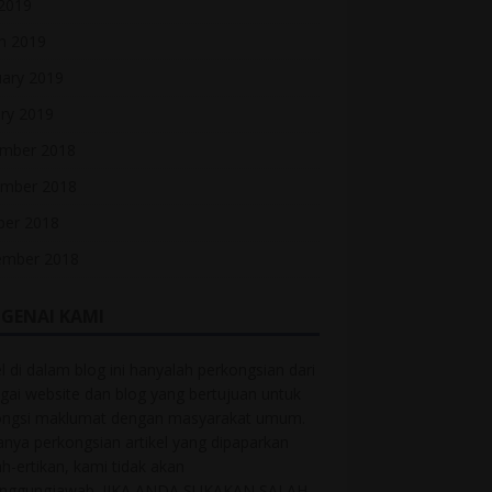
 2019
h 2019
uary 2019
ry 2019
mber 2018
mber 2018
ber 2018
ember 2018
GENAI KAMI
el di dalam blog ini hanyalah perkongsian dari
gai website dan blog yang bertujuan untuk
ongsi maklumat dengan masyarakat umum.
anya perkongsian artikel yang dipaparkan
ah-ertikan, kami tidak akan
anggungjawab. JIKA ANDA SUKAKAN SALAH