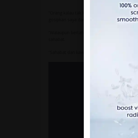
“Orang kalau tak kenal Diknon (panggilan m
gosipkan saya dan diknon tapi hubungan saya
“Walaupun bertahun-tahun tak jumpa, saya se
sahabat.
“Sahabat dan kawan itu adalah dua pengertia