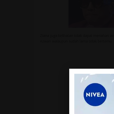
Ziana juga kelihatan tidak dapat menahan ai
Azwan walaupun sudah lama tidak bertemu.