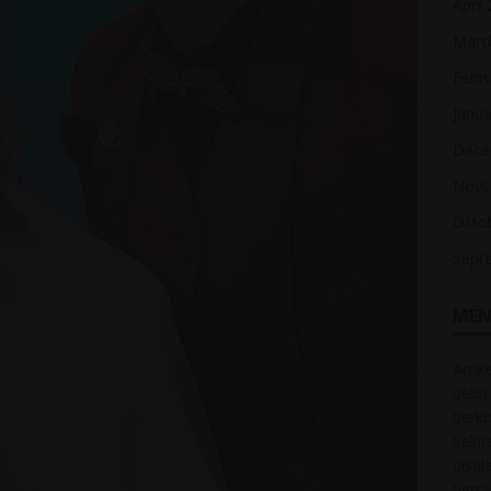
April
Marc
Febr
Janua
Dece
Nove
Octo
Sept
MEN
Artik
pelba
berk
Sekir
disal
bert