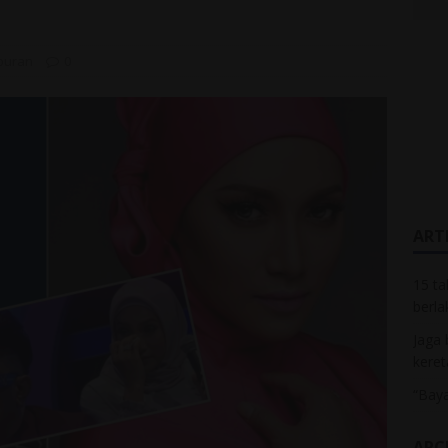
buran
0
ARTI
15 ta
berla
Jaga 
keret
“Baya
ARC