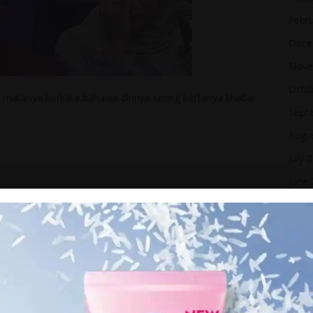
Febr
Dece
Nove
Octo
r matanya berkata bahawa dirinya sering bertanya khabar
Sept
Augu
July 
June
May 
April
Marc
Febr
Janua