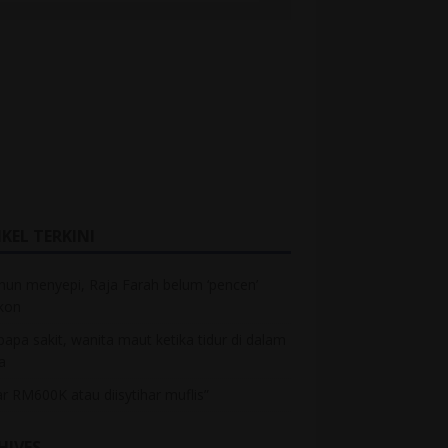
KEL TERKINI
hun menyepi, Raja Farah belum ‘pencen’
kon
bapa sakit, wanita maut ketika tidur di dalam
a
r RM600K atau diisytihar muflis”
HIVES