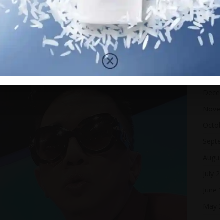
Octo
Sept
Marc
Febr
Janua
Dece
Nove
Octo
Sept
Augu
July 
June
May 