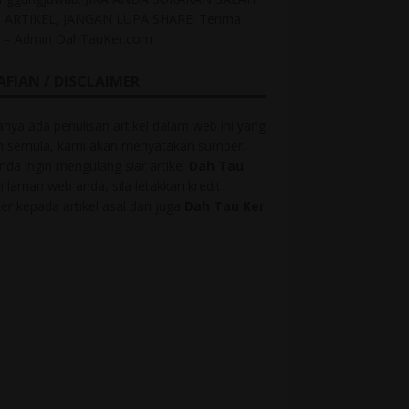
 ARTIKEL, JANGAN LUPA SHARE! Terima
h – Admin DahTauKer.com
AFIAN / DISCLAIMER
anya ada penulisan artikel dalam web ini yang
ah semula, kami akan menyatakan sumber.
anda ingin mengulang siar artikel
Dah Tau
i laman web anda, sila letakkan kredit
r kepada artikel asal dan juga
Dah Tau Ker