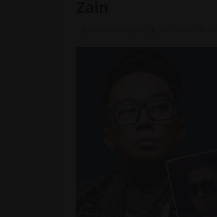
Zain
November 30, 2020
Dah Tau Ker
Hi