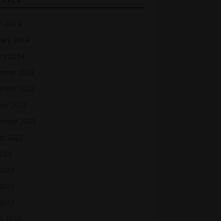
h 2024
uary 2024
ry 2024
mber 2023
mber 2023
ber 2023
ember 2023
st 2023
2023
 2023
2023
 2023
h 2023