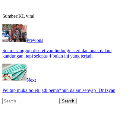
Sumber:KL viral
Previous
Suami sanggup diseret van lindungi isteri dan anak dalam
kandungan, tapi selepas 4 bulan ini yang terjadi
Next
Pelitup muka boleh jadi pemb*nuh dalam senyap- Dr Izyan
Search
for: