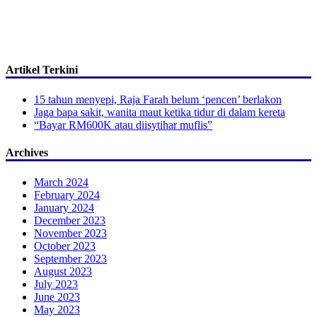
Artikel Terkini
15 tahun menyepi, Raja Farah belum ‘pencen’ berlakon
Jaga bapa sakit, wanita maut ketika tidur di dalam kereta
“Bayar RM600K atau diisytihar muflis”
Archives
March 2024
February 2024
January 2024
December 2023
November 2023
October 2023
September 2023
August 2023
July 2023
June 2023
May 2023