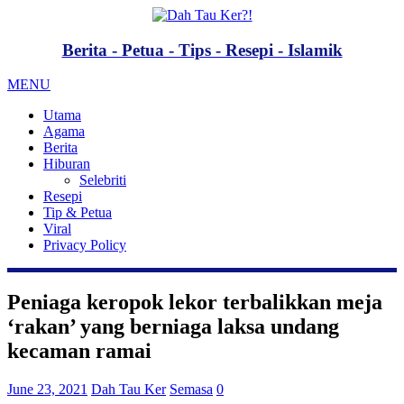
Berita - Petua - Tips - Resepi - Islamik
MENU
Utama
Agama
Berita
Hiburan
Selebriti
Resepi
Tip & Petua
Viral
Privacy Policy
Peniaga keropok lekor terbalikkan meja
‘rakan’ yang berniaga laksa undang
kecaman ramai
June 23, 2021
Dah Tau Ker
Semasa
0