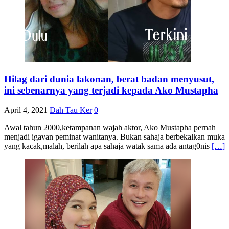
Hilag dari dunia lakonan, berat badan menyusut,
ini sebenarnya yang terjadi kepada Ako Mustapha
April 4, 2021
Dah Tau Ker
0
Awal tahun 2000,ketampanan wajah aktor, Ako Mustapha pernah
menjadi igavan peminat wanitanya. Bukan sahaja berbekalkan muka
yang kacak,malah, berilah apa sahaja watak sama ada antag0nis
[…]