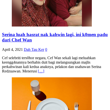
Serina luah hasrat nak kahwin lagi, ini k0men padu
dari Chef Wan
April 4, 2021
Dah Tau Ker
0
Cef selebriti ters0hor negara, Cef Wan sekali lagi meluahkan
keengg4nannya berhabis duit bagi melangsungkan majlis
perkahwinan kali kedua anaknya, pelakon dan usahawan Serina
Redzuawan. Menerusi
[…]