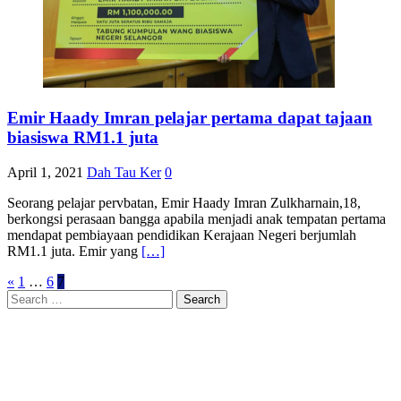
Emir Haady Imran pelajar pertama dapat tajaan
biasiswa RM1.1 juta
April 1, 2021
Dah Tau Ker
0
Seorang pelajar pervbatan, Emir Haady Imran Zulkharnain,18,
berkongsi perasaan bangga apabila menjadi anak tempatan pertama
mendapat pembiayaan pendidikan Kerajaan Negeri berjumlah
RM1.1 juta. Emir yang
[…]
Posts
«
1
…
6
7
Search
navigation
for: