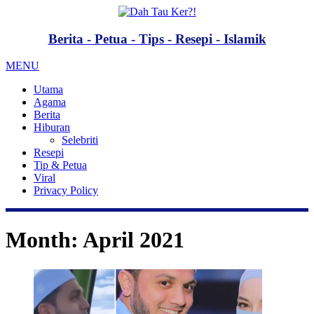
Berita - Petua - Tips - Resepi - Islamik
MENU
Utama
Agama
Berita
Hiburan
Selebriti
Resepi
Tip & Petua
Viral
Privacy Policy
Month:
April 2021